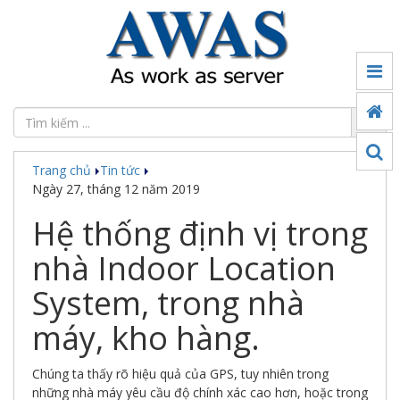
Tin
tức
Đối
tác
Trang chủ
Tin tức
Sản
Ngày 27, tháng 12 năm 2019
phẩm
Hệ thống định vị trong
Ứng
dụng
nhà Indoor Location
chuyển
đổi
System, trong nhà
số
máy, kho hàng.
Công
nghệ
Chúng ta thấy rõ hiệu quả của GPS, tuy nhiên trong
Thế
những nhà máy yêu cầu độ chính xác cao hơn, hoặc trong