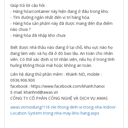
Giúp trả lời câu hỏi :
- Hàng hóa/container này hiện đang ở đâu trong kho.
- Tìm đường ngắn nhất đến vị trí hàng hóa.
- Hàng hóa sản phẩm này đã được mang đến địa điểm
nào chưa ?
- Hàng hóa đã nhập kho chưa
Biết được nhà thầu nào đang ở tại chỗ, khu vực nào họ
đang làm việc và họ đã ở đó bao lâu. An toàn cho nhân
viên. Có thể xác định vị trí nhân viên, nếu họ ở trong tình
huống không thoải mái hoặc không an toàn.
Liên hệ dùng thử phần mềm : Khánh ND, mobile :
0936.906.900
facebook : https://www.facebook.com/khanh.hanoi
E-mail: khanhnd@awas.vn
CÔNG TY CỔ PHẦN CÔNG NGHỆ VÀ DỊCH VỤ AWAS
awas.vn/noidung/116-He-thong-dinh-vi-trong-nha-Indoor-
Location-System-trong-nha-may-kho-hang.aspx