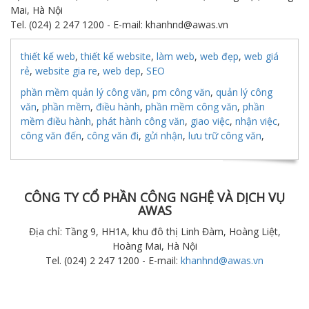
Mai, Hà Nội
Tel. (024) 2 247 1200 - E-mail: khanhnd@awas.vn
thiết kế web
,
thiết kế website
,
làm web
,
web đẹp
,
web giá
rẻ
,
website gia re
,
web dep
,
SEO
phần mềm quản lý công văn
,
pm công văn
,
quản lý công
văn
,
phần mềm
,
điều hành
,
phần mềm công văn
,
phần
mềm điều hành
,
phát hành công văn
,
giao việc
,
nhận việc
,
công văn đến
,
công văn đi
,
gửi nhận
,
lưu trữ công văn
,
CÔNG TY CỔ PHẦN CÔNG NGHỆ VÀ DỊCH VỤ
AWAS
Địa chỉ: Tầng 9, HH1A, khu đô thị Linh Đàm, Hoàng Liệt,
Hoàng Mai, Hà Nội
Tel. (024) 2 247 1200 - E-mail:
khanhnd@awas.vn