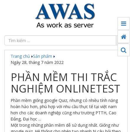
Tin
tức
Đối
tác
Trang chủ
Sản phẩm
Sản
Ngày 28, tháng 7 năm 2022
phẩm
PHẦN MỀM THI TRẮC
Ứng
dụng
NGHIỆM ONLINETEST
chuyển
đổi
số
Phần mềm giống google Quiz, nhưng có nhiều tính năng
hoàn hảo hơn, phù hợp với nhu cầu thực tế tại việt nam
Công
hơn cho các doanh nghiệp cũng như trường PTTH, Cao
nghệ
Đẳng, Đại học ...
Một trong những phần mềm dễ sử dụng nhất. Giống như
Thế
google quiz. Hệ thống cho phép tạo nhanh N câu hỏi theo