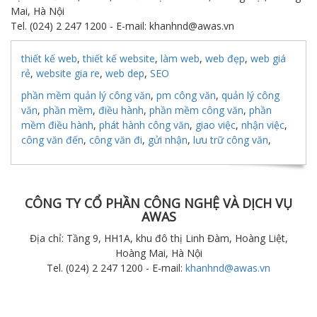
Mai, Hà Nội
Tel. (024) 2 247 1200 - E-mail: khanhnd@awas.vn
thiết kế web
,
thiết kế website
,
làm web
,
web đẹp
,
web giá
rẻ
,
website gia re
,
web dep
,
SEO
phần mềm quản lý công văn
,
pm công văn
,
quản lý công
văn
,
phần mềm
,
điều hành
,
phần mềm công văn
,
phần
mềm điều hành
,
phát hành công văn
,
giao việc
,
nhận việc
,
công văn đến
,
công văn đi
,
gửi nhận
,
lưu trữ công văn
,
CÔNG TY CỔ PHẦN CÔNG NGHỆ VÀ DỊCH VỤ
AWAS
Địa chỉ: Tầng 9, HH1A, khu đô thị Linh Đàm, Hoàng Liệt,
Hoàng Mai, Hà Nội
Tel. (024) 2 247 1200 - E-mail:
khanhnd@awas.vn