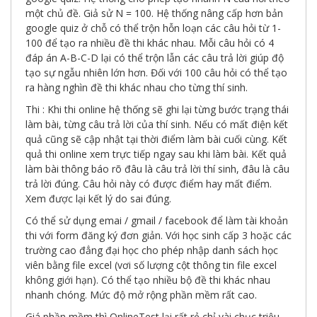
giới
một chủ đề. Giả sử N = 100. Hệ thống nâng cấp hơn bản
số
google quiz ở chỗ có thể trộn hỗn loạn các câu hỏi từ 1-
100 để tạo ra nhiều đề thi khác nhau. Mỗi câu hỏi có 4
đáp án A-B-C-D lại có thể trộn lẫn các câu trả lời giúp độ
tạo sự ngẫu nhiên lớn hơn. Đối với 100 câu hỏi có thể tạo
ra hàng nghìn đề thi khác nhau cho từng thí sinh.
Thi : Khi thi online hệ thống sẽ ghi lại từng bước trạng thái
làm bài, từng câu trả lời của thí sinh. Nếu có mất điện kết
quả cũng sẽ cập nhật tại thời điểm làm bài cuối cùng. Kết
quả thi online xem trực tiếp ngay sau khi làm bài. Kết quả
làm bài thông báo rõ đâu là câu trả lời thí sinh, đâu là câu
trả lời đúng. Câu hỏi này có được điểm hay mất điểm.
Xem được lại kết lý do sai đúng.
Có thể sử dụng emai / gmail / facebook để làm tài khoản
thi với form đăng ký đơn giản. Với học sinh cấp 3 hoặc các
trường cao đẳng đại học cho phép nhập danh sách học
viên bằng file excel (vơi số lượng cột thông tin file excel
không giới hạn). Có thể tạo nhiều bộ đề thi khác nhau
nhanh chóng. Mức độ mở rộng phần mềm rất cao.
Giá phần mềm thì OnlineTest lại rất rẻ chỉ vài chục triệu.